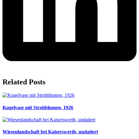
Related Posts
Kugelvase mit Strohblumen, 1926
Wiesenlandschaft bei Kaiserswerth, undatiert