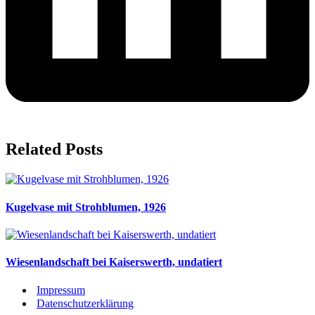
Related Posts
Kugelvase mit Strohblumen, 1926
Wiesenlandschaft bei Kaiserswerth, undatiert
Impressum
Datenschutzerklärung